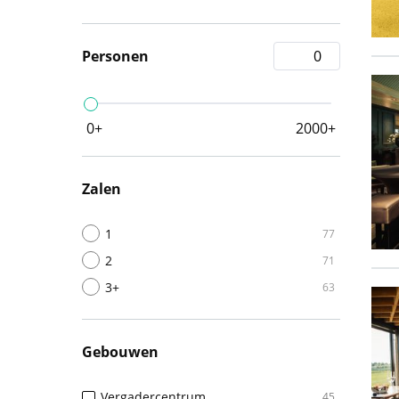
Personen
0+
2000+
Zalen
1
77
2
71
3+
63
Gebouwen
Vergadercentrum
45