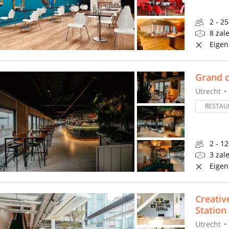
2 - 2
8 zal
Eigen
Grand c
Utrecht
RESTAU
2 - 1
3 zal
Eigen
Creativ
Station
Utrecht