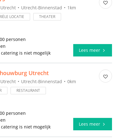
Utrecht
Utrecht-Binnenstad
1km
IËLE LOCATIE
THEATER
000 personen
len
Lees meer
 catering is niet mogelijk
chouwburg Utrecht
Utrecht
Utrecht-Binnenstad
0km
R
RESTAURANT
500 personen
len
Lees meer
 catering is niet mogelijk