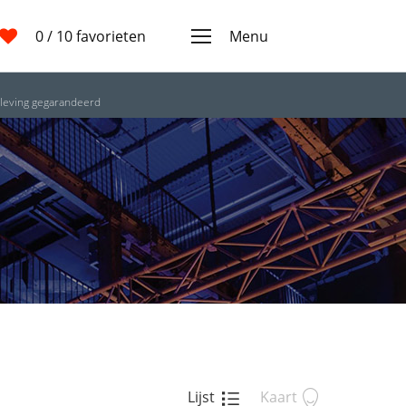
0
/ 10 favorieten
Menu
leving gegarandeerd
Lijst
Kaart