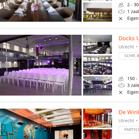
2 - 3
1 zaa
Eigen
Docks U
Utrecht
SCHIP, 
150 -
3 zal
Eigen
De Wink
Utrecht
PARTYC