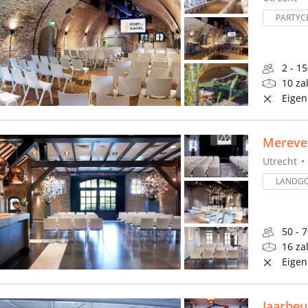
PARTYC
2 - 1
10 za
Eigen
Mereve
Utrecht
LANDG
50 - 
16 za
Eigen
Jaarbeu