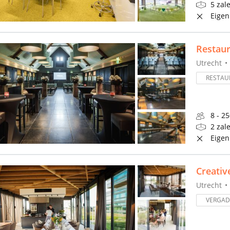
5 zal
Eigen
Restaur
Utrecht
RESTAU
8 - 2
2 zal
Eigen
Creativ
Utrecht
VERGA