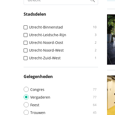
Stadsdelen
Utrecht-Binnenstad
10
Utrecht-Leidsche-Rijn
3
Utrecht-Noord-Oost
2
Utrecht-Noord-West
2
Utrecht-Zuid-West
1
Gelegenheden
Congres
77
Vergaderen
77
Feest
64
Trouwen
45