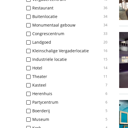
Restaurant
36
Buitenlocatie
34
Monumentaal gebouw
34
Congrescentrum
33
Landgoed
20
Kleinschalige Vergaderlocatie
16
Industriële locatie
15
Hotel
14
Theater
11
Kasteel
7
Herenhuis
6
Partycentrum
6
Boerderij
5
Museum
5
Kerk
4