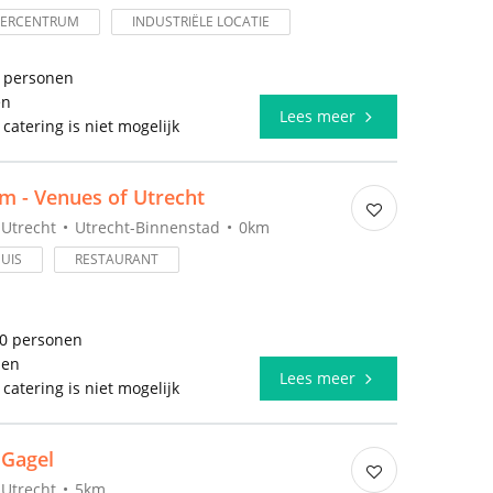
DERCENTRUM
INDUSTRIËLE LOCATIE
0 personen
en
Lees meer
 catering is niet mogelijk
m - Venues of Utrecht
Utrecht
Utrecht-Binnenstad
0km
UIS
RESTAURANT
00 personen
len
Lees meer
 catering is niet mogelijk
 Gagel
Utrecht
5km