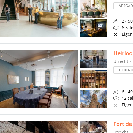
VERGA
2 - 5
6 zal
Eigen
Heirloo
Utrecht
HERENH
6 - 4
12 za
Eigen
Fort de
Utrecht