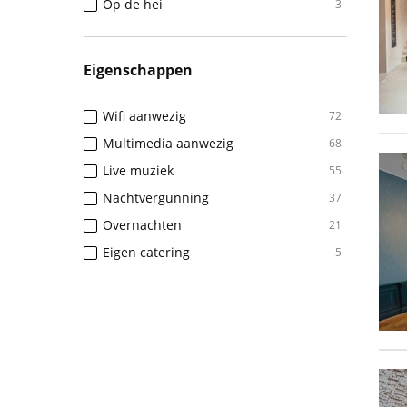
Op de hei
3
Eigenschappen
Wifi aanwezig
72
Multimedia aanwezig
68
Live muziek
55
Nachtvergunning
37
Overnachten
21
Eigen catering
5