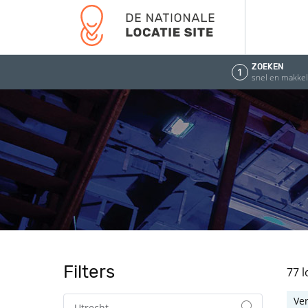
ZOEKEN
1
snel en makkeli
Filters
77 
Ve