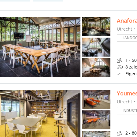
Anafor
Utrecht
LANDG
1 - 5
8 zal
Eigen
Youmee
Utrecht
INDUSTR
2 - 8