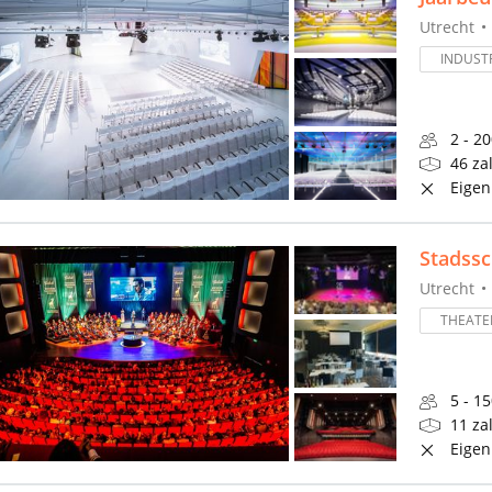
Utrecht
INDUSTR
2 - 2
46 za
Eigen
Stadss
Utrecht
THEATE
5 - 1
11 za
Eigen