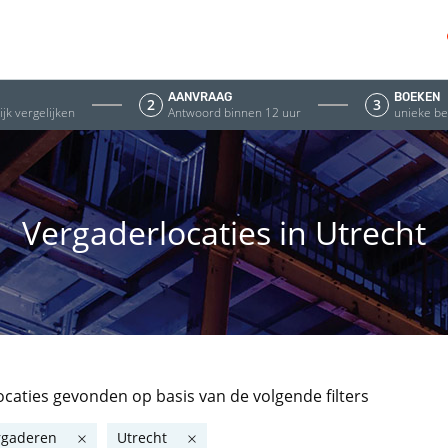
AANVRAAG
BOEKEN
2
3
jk vergelijken
Antwoord binnen 12 uur
unieke be
Vergaderlocaties in Utrecht
locaties gevonden
op basis van de volgende filters
rgaderen
Utrecht