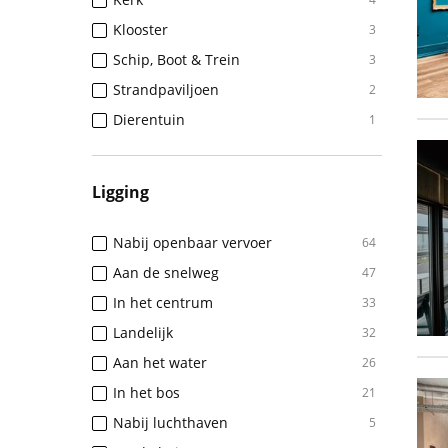
Klooster
3
Schip, Boot & Trein
3
Strandpaviljoen
2
Dierentuin
1
Ligging
Nabij openbaar vervoer
64
Aan de snelweg
47
In het centrum
33
Landelijk
32
Aan het water
26
In het bos
21
Nabij luchthaven
5