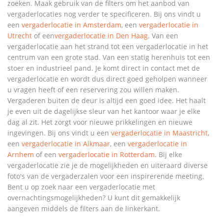
zoeken. Maak gebruik van de filters om het aanbod van
vergaderlocaties nog verder te specificeren. Bij ons vindt u
een
vergaderlocatie in Amsterdam
, een
vergaderlocatie in
Utrecht
of een
vergaderlocatie in Den Haag
. Van een
vergaderlocatie aan het strand tot een vergaderlocatie in het
centrum van een grote stad. Van een statig herenhuis tot een
stoer en industrieel pand. Je komt direct in contact met de
vergaderlocatie en wordt dus direct goed geholpen wanneer
u vragen heeft of een reservering zou willen maken.
Vergaderen buiten de deur is altijd een goed idee. Het haalt
je even uit de dagelijkse sleur van het kantoor waar je elke
dag al zit. Het zorgt voor nieuwe prikkelingen en nieuwe
ingevingen. Bij ons vindt u een
vergaderlocatie in Maastricht
,
een
vergaderlocatie in Alkmaar
, een
vergaderlocatie in
Arnhem
of een
vergaderlocatie in Rotterdam
. Bij elke
vergaderlocatie zie je de mogelijkheden en uiteraard diverse
foto's van de vergaderzalen voor een inspirerende meeting.
Bent u op zoek naar een vergaderlocatie met
overnachtingsmogelijkheden? U kunt dit gemakkelijk
aangeven middels de filters aan de linkerkant.