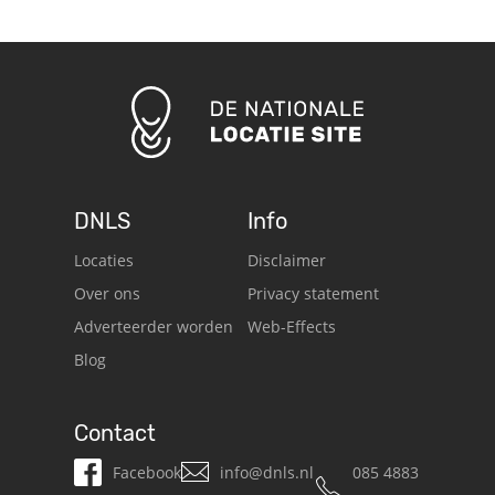
DNLS
Info
Locaties
Disclaimer
Over ons
Privacy statement
Adverteerder worden
Web-Effects
Blog
Contact
Facebook
info@dnls.nl
085 4883