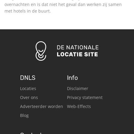
overnachten en is dat niet het geval dan werken zij samen
met hotels in de buurt.
DNLS
Info
Locaties
Disclaimer
Over ons
Privacy statement
Adverteerder worden
Web-Effects
Blog