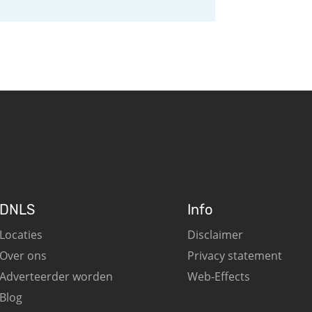
DNLS
Info
Locaties
Disclaimer
Over ons
Privacy statement
Adverteerder worden
Web-Effects
Blog