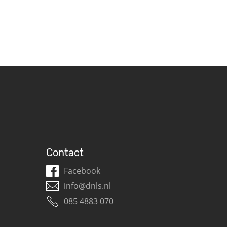
Contact
Facebook
info@dnls.nl
085 4883 070