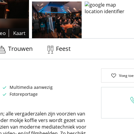
deo
Kaart
Trouwen
Feest
Voeg toe
Multimedia aanwezig
Fotoreportage
; alle vergaderzalen zijn voorzien van
eder mokje koffie vers wordt gezet van
rzien van moderne mediatechniek voor
 video- en/of filmbeelden. Zo beschikt