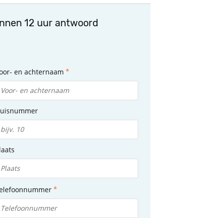
innen 12 uur antwoord
oor- en achternaam
uisnummer
laats
elefoonnummer