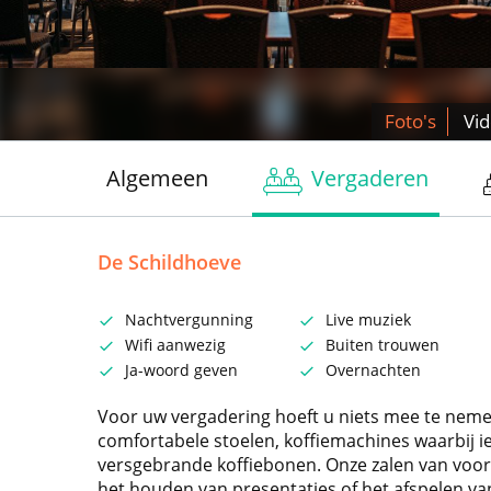
Foto's
Vi
Algemeen
Vergaderen
De Schildhoeve
Nachtvergunning
Live muziek
Wifi aanwezig
Buiten trouwen
Ja-woord geven
Overnachten
Voor uw vergadering hoeft u niets mee te nemen
comfortabele stoelen, koffiemachines waarbij i
versgebrande koffiebonen. Onze zalen van voo
het houden van presentaties of het afspelen van