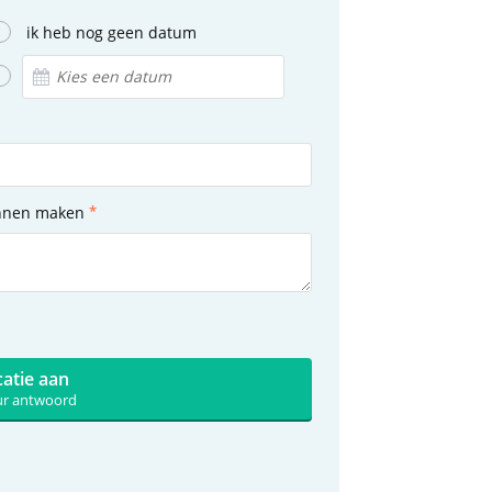
ik heb nog geen datum
unnen maken
catie aan
uur antwoord