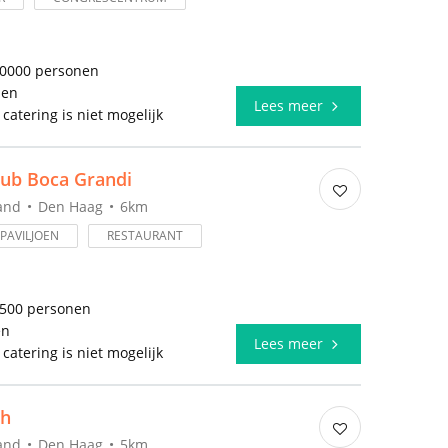
10000 personen
len
Lees meer
 catering is niet mogelijk
ub Boca Grandi
and
Den Haag
6km
PAVILJOEN
RESTAURANT
2500 personen
en
Lees meer
 catering is niet mogelijk
ch
and
Den Haag
5km