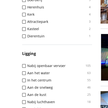
Herenhuis
4
Kerk
4
Attractiepark
3
Kasteel
2
Dierentuin
1
Ligging
Nabij openbaar vervoer
105
Aan het water
63
In het centrum
55
Aan de snelweg
46
Aan de kust
25
Nabij luchthaven
18