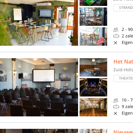
STRAND
2 - 9
2 zal
Eigen
Het Nat
Zuid-Holl
THEATE
10 - 
9 zal
Eigen
Nieuwe