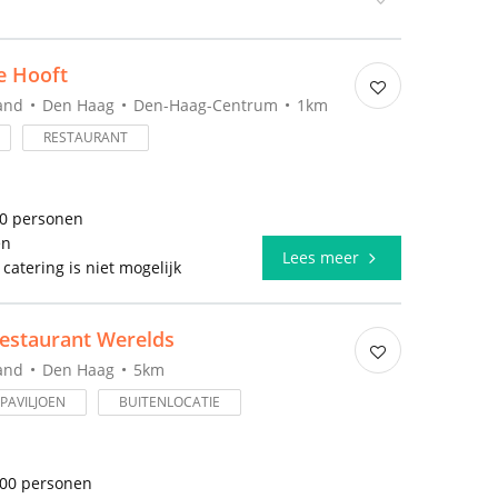
e Hooft
and
Den Haag
Den-Haag-Centrum
1km
RESTAURANT
00 personen
en
Lees meer
 catering is niet mogelijk
estaurant Werelds
and
Den Haag
5km
PAVILJOEN
BUITENLOCATIE
000 personen