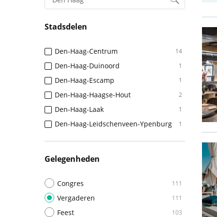
Stadsdelen
Den-Haag-Centrum
14
Den-Haag-Duinoord
1
Den-Haag-Escamp
1
Den-Haag-Haagse-Hout
2
Den-Haag-Laak
1
Den-Haag-Leidschenveen-Ypenburg
1
Gelegenheden
Congres
111
Vergaderen
111
Feest
103