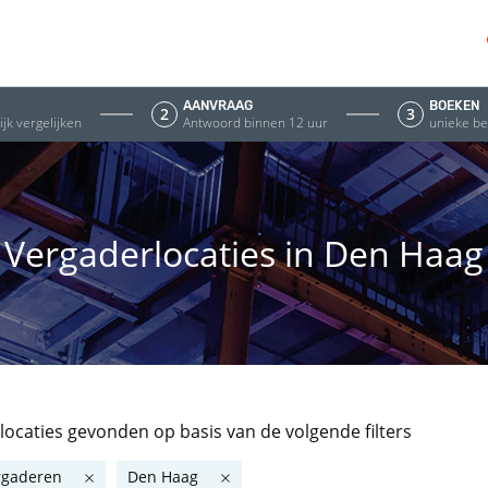
AANVRAAG
BOEKEN
2
3
jk vergelijken
Antwoord binnen 12 uur
unieke be
Vergaderlocaties in Den Haag
 locaties gevonden
op basis van de volgende filters
rgaderen
Den Haag