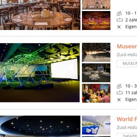
10 - 
2 zal
Eigen
Museon
Zuid-Holl
MUSEU
10 - 
11 za
Eigen
World 
Zuid-Holl
THEATE