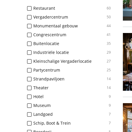
Restaurant
60
Vergadercentrum
50
Monumentaal gebouw
44
Congrescentrum
41
Buitenlocatie
35
Industriële locatie
29
Kleinschalige Vergaderlocatie
27
Partycentrum
25
Strandpaviljoen
14
Theater
14
Hotel
9
Museum
9
Landgoed
7
Schip, Boot & Trein
7
Boerderij
5