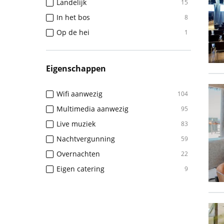
Landelijk
15
In het bos
8
Op de hei
1
Eigenschappen
Wifi aanwezig
104
Multimedia aanwezig
95
Live muziek
83
Nachtvergunning
59
Overnachten
22
Eigen catering
9