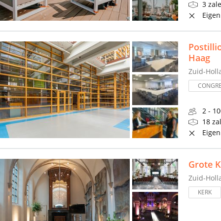
3 zal
Eigen
Postill
Haag
Zuid-Holl
CONGR
2 - 1
18 za
Eigen
Grote 
Zuid-Holl
KERK