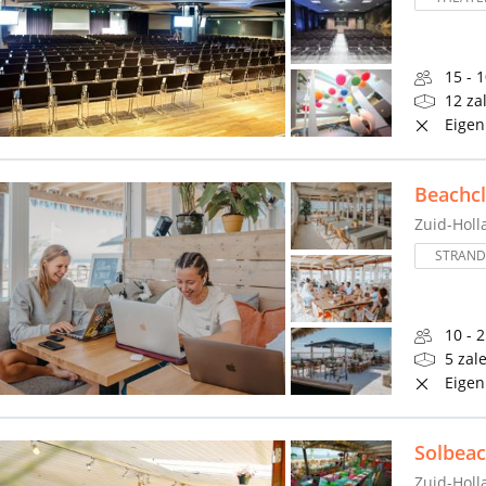
15 - 
12 za
Eigen
Beachcl
Zuid-Holl
STRAND
10 - 
5 zal
Eigen
Solbea
Zuid-Holl