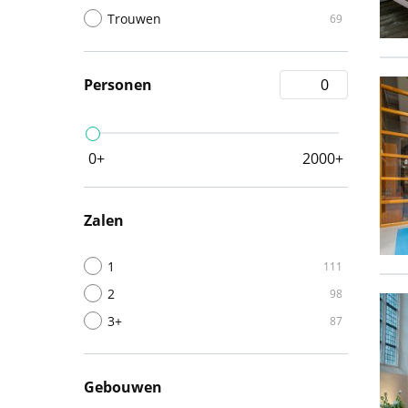
Trouwen
69
Personen
0+
2000+
Zalen
1
111
2
98
3+
87
Gebouwen