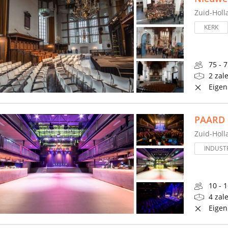
Zuid-Holl
KERK
75 - 
2 zal
Eigen
PAARD
Zuid-Holl
INDUSTR
10 - 
4 zal
Eigen