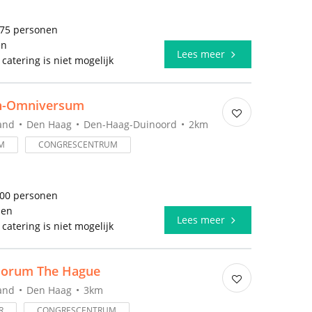
175 personen
en
Lees meer
 catering is niet mogelijk
-Omniversum
and
Den Haag
Den-Haag-Duinoord
2km
M
CONGRESCENTRUM
300 personen
len
Lees meer
 catering is niet mogelijk
Forum The Hague
and
Den Haag
3km
R
CONGRESCENTRUM