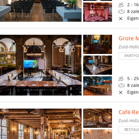
2 - 1
8 zal
Eigen
Grote 
Zuid-Holl
PARTYC
5 - 2
8 zal
Eigen
Café Re
Zuid-Holl
RESTAU