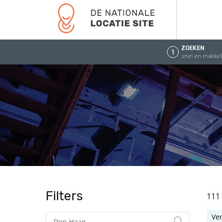
ZOEKEN
1
snel en makkeli
Filters
111
Ve