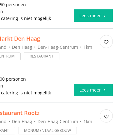
650 personen
en
Lees meer
 catering is niet mogelijk
Markt Den Haag
and
Den Haag
Den-Haag-Centrum
1km
ENTRUM
RESTAURANT
500 personen
en
Lees meer
 catering is niet mogelijk
staurant Rootz
and
Den Haag
Den-Haag-Centrum
1km
RANT
MONUMENTAAL GEBOUW