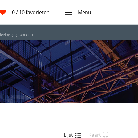
0
/ 10 favorieten
Menu
leving gegarandeerd
Lijst
Kaart