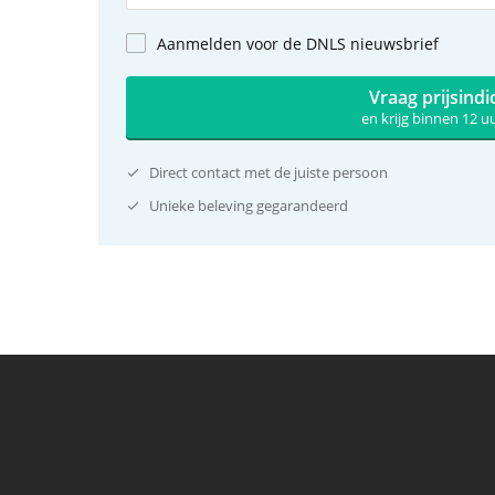
Aanmelden voor de DNLS nieuwsbrief
Vraag prijsindi
en krijg binnen 12 
Direct contact met de juiste persoon
Unieke beleving gegarandeerd