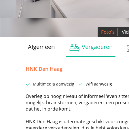
Foto's
Vi
Algemeen
Vergaderen
HNK Den Haag
Multimedia aanwezig
Wifi aanwezig
Overleg op hoog niveau of informeel ‘even zitten
mogelijk: brainstormen, vergaderen, een present
dat het in orde komt.
HNK Den Haag is uitermate geschikt voor congre
meerdere vergaderzalen, dus Je hebt volop keuz