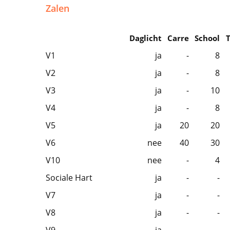
Zalen
Daglicht
Carre
School
V1
ja
-
8
V2
ja
-
8
V3
ja
-
10
V4
ja
-
8
V5
ja
20
20
V6
nee
40
30
V10
nee
-
4
Sociale Hart
ja
-
-
V7
ja
-
-
V8
ja
-
-