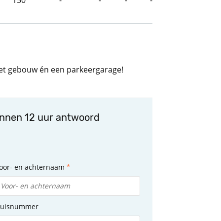
150
-
-
-
-
t gebouw én een parkeergarage!
innen 12 uur antwoord
oor- en achternaam
uisnummer