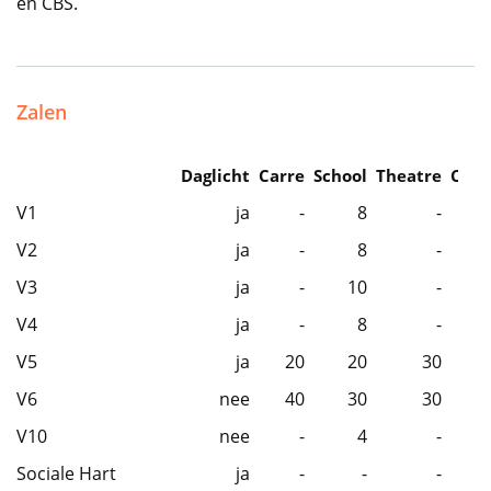
en CBS.
Zalen
Daglicht
Carre
School
Theatre
Caba
V1
ja
-
8
-
V2
ja
-
8
-
V3
ja
-
10
-
V4
ja
-
8
-
V5
ja
20
20
30
V6
nee
40
30
30
V10
nee
-
4
-
Sociale Hart
ja
-
-
-