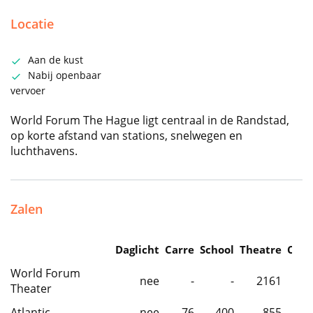
Locatie
Aan de kust
Nabij openbaar
vervoer
World Forum The Hague ligt centraal in de Randstad,
op korte afstand van stations, snelwegen en
luchthavens.
Zalen
Daglicht
Carre
School
Theatre
Caba
World Forum
nee
-
-
2161
Theater
Atlantic
nee
76
400
855