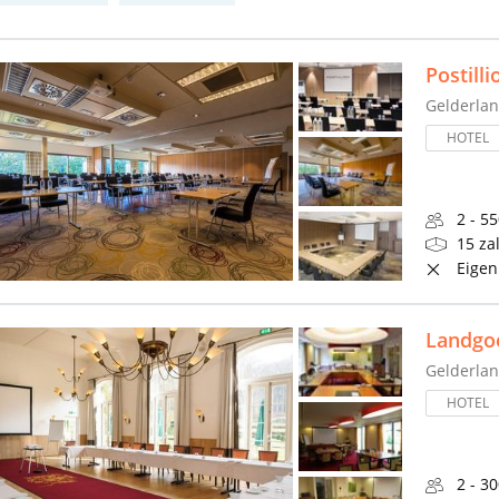
Postill
Gelderla
HOTEL
2 - 5
15 za
Eigen
Landgo
Gelderla
HOTEL
2 - 3