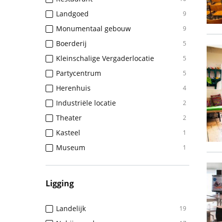
Landgoed
9
Monumentaal gebouw
9
Boerderij
5
Kleinschalige Vergaderlocatie
5
Partycentrum
5
Herenhuis
4
Industriële locatie
2
Theater
2
Kasteel
1
Museum
1
Ligging
Landelijk
19