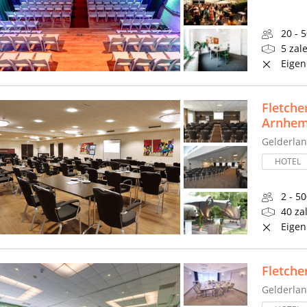
20 - 
5 zal
Eigen
Fletche
Arnhe
Gelderla
HOTEL
2 - 5
40 za
Eigen
Fletch
Gelderla