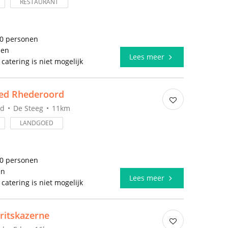
RESTAURANT
00 personen
len
Lees meer
 catering is niet mogelijk
ed Rhederoord
nd
De Steeg
11km
LANDGOED
00 personen
en
Lees meer
 catering is niet mogelijk
ritskazerne