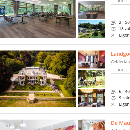
HOTEL
2 - 5
18 za
Eigen
Landgo
Gelderla
HOTEL
6 - 4
9 zal
Eigen
De Mau