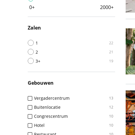
0+
2000+
Zalen
1
22
2
21
3+
19
Gebouwen
Vergadercentrum
13
Buitenlocatie
12
Congrescentrum
10
Hotel
10
Restaurant
10