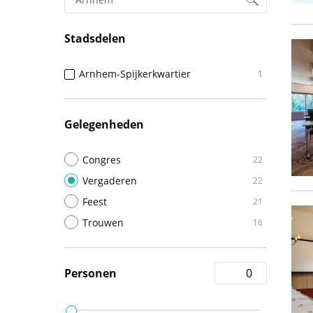
Stadsdelen
Arnhem-Spijkerkwartier
1
Gelegenheden
Congres
22
Vergaderen
22
Feest
21
Trouwen
16
Personen