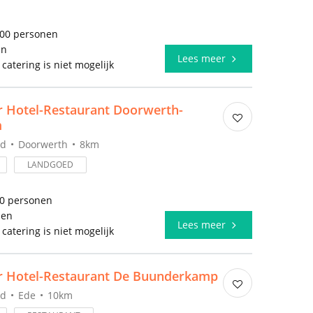
500 personen
en
Lees meer
 catering is niet mogelijk
r Hotel-Restaurant Doorwerth-
m
nd
Doorwerth
8km
LANDGOED
00 personen
len
Lees meer
 catering is niet mogelijk
er Hotel-Restaurant De Buunderkamp
nd
Ede
10km