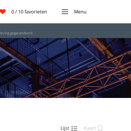
0
/ 10 favorieten
Menu
leving gegarandeerd
Lijst
Kaart