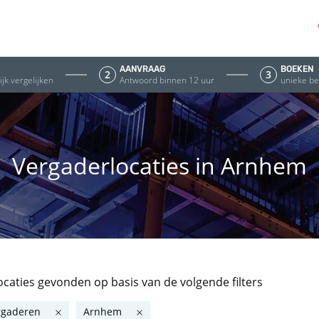
AANVRAAG
BOEKEN
2
3
jk vergelijken
Antwoord binnen 12 uur
unieke be
Vergaderlocaties in Arnhem
locaties gevonden
op basis van de volgende filters
rgaderen
Arnhem