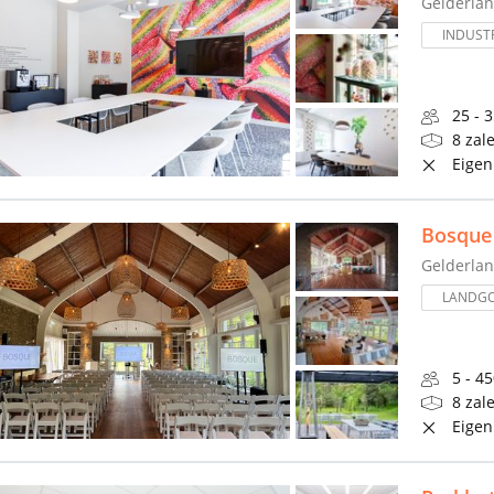
Gelderla
INDUSTR
25 - 
8 zal
Eigen
Bosque
Gelderla
LANDG
5 - 4
8 zal
Eigen