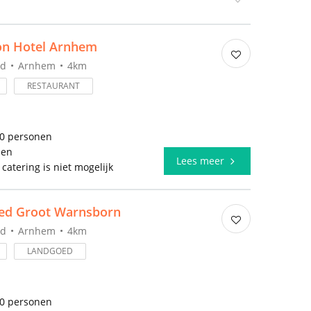
ion Hotel Arnhem
nd
Arnhem
4km
RESTAURANT
50 personen
len
Lees meer
 catering is niet mogelijk
ed Groot Warnsborn
nd
Arnhem
4km
LANDGOED
00 personen