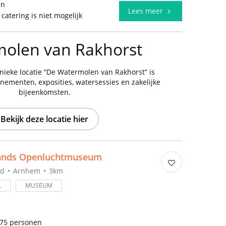
en
Lees meer
 catering is niet mogelijk
olen van Rakhorst
nieke locatie “De Watermolen van Rakhorst” is
nementen, exposities, watersessies en zakelijke
bijeenkomsten.
Bekijk deze locatie hier
ands Openluchtmuseum
nd
Arnhem
3km
L
MUSEUM
375 personen