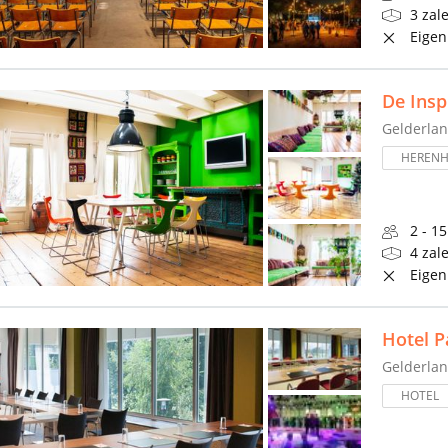
3 zal
Eigen
De Insp
Gelderla
HERENH
2 - 1
4 zal
Eigen
Hotel P
Gelderla
HOTEL