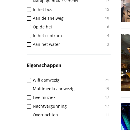
Nabij openbaar vervoer
17
In het bos
15
Aan de snelweg
10
Op de hei
6
In het centrum
4
Aan het water
3
Eigenschappen
Wifi aanwezig
21
Multimedia aanwezig
19
Live muziek
17
Nachtvergunning
12
Overnachten
11