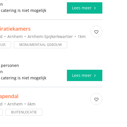
en
Lees meer
 catering is niet mogelijk
iratiekamers
nd
Arnhem
Arnhem-Spijkerkwartier
1km
UIS
MONUMENTAAL GEBOUW
5 personen
en
Lees meer
 catering is niet mogelijk
apendal
nd
Arnhem
6km
BUITENLOCATIE