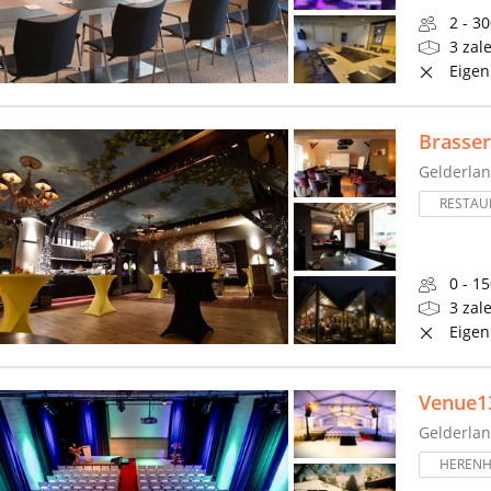
2 - 3
3 zal
Eigen
Brasser
Gelderla
RESTAU
0 - 1
3 zal
Eigen
Venue1
Gelderla
HERENH