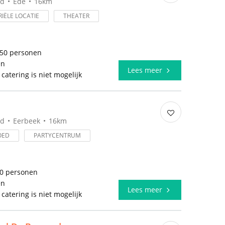
nd
Ede
16km
IËLE LOCATIE
THEATER
350 personen
en
Lees meer
 catering is niet mogelijk
nd
Eerbeek
16km
OED
PARTYCENTRUM
50 personen
en
Lees meer
 catering is niet mogelijk