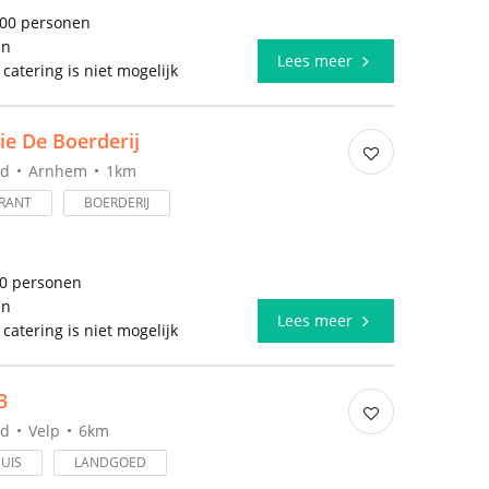
000 personen
en
Lees meer
 catering is niet mogelijk
ie De Boerderij
nd
Arnhem
1km
RANT
BOERDERIJ
50 personen
en
Lees meer
 catering is niet mogelijk
3
nd
Velp
6km
UIS
LANDGOED