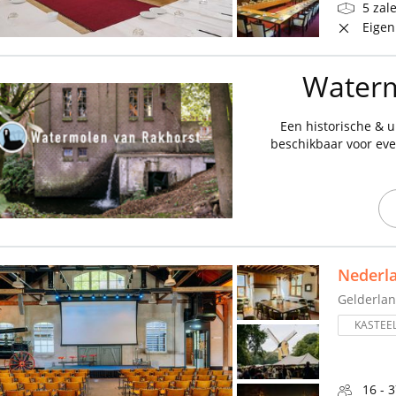
5 zal
Eigen
Waterm
Een historische & u
beschikbaar voor eve
Nederl
Gelderla
KASTEE
16 - 