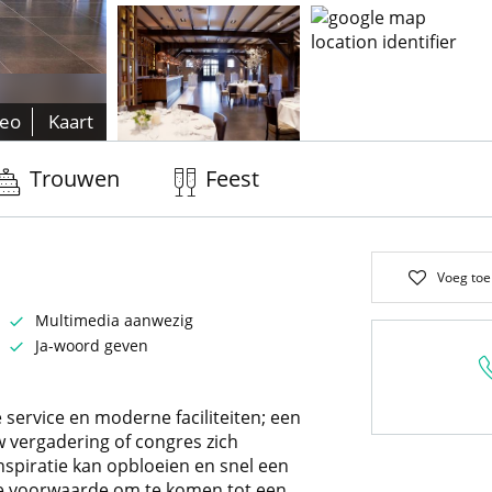
deo
Kaart
Trouwen
Feest
Voeg toe
Multimedia aanwezig
Ja-woord geven
 service en moderne faciliteiten; een
vergadering of congres zich
nspiratie kan opbloeien en snel een
ke voorwaarde om te komen tot een