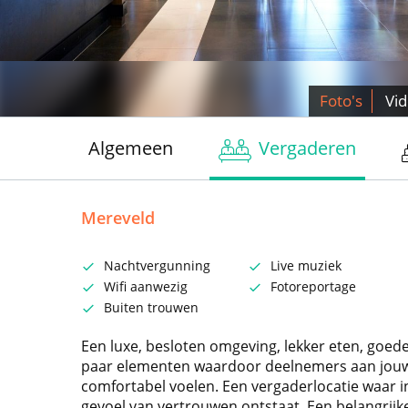
Foto's
Vi
Algemeen
Vergaderen
Mereveld
Nachtvergunning
Live muziek
Wifi aanwezig
Fotoreportage
Buiten trouwen
Een luxe, besloten omgeving, lekker eten, goede
paar elementen waardoor deelnemers aan jouw 
comfortabel voelen. Een vergaderlocatie waar i
gevoel van vertrouwen ontstaat. Een belangrij