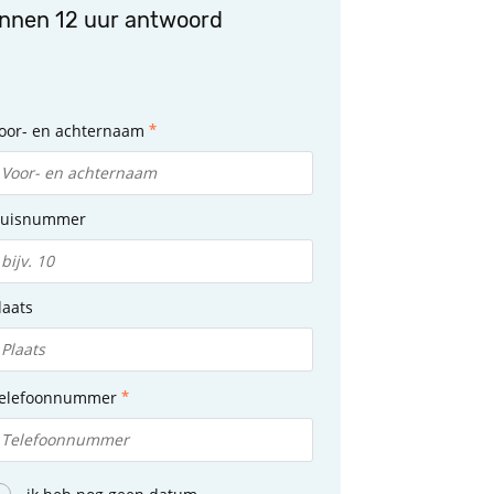
innen 12 uur antwoord
oor- en achternaam
uisnummer
laats
elefoonnummer