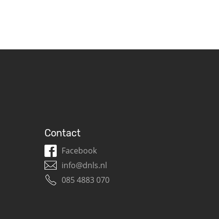
Contact
Facebook
info@dnls.nl
085 4883 070