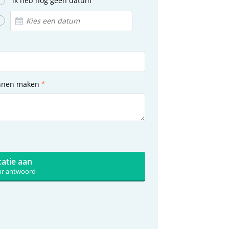
ik heb nog geen datum
unnen maken
catie aan
uur antwoord