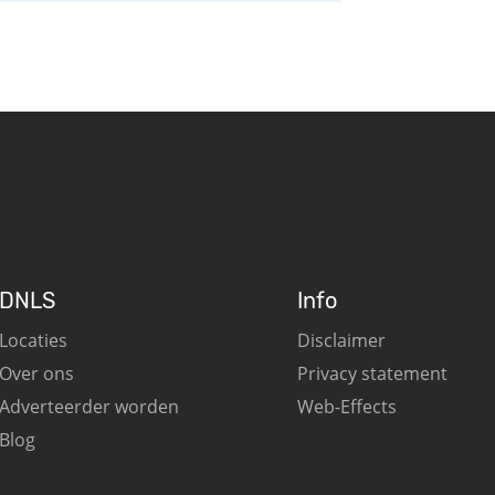
DNLS
Info
Locaties
Disclaimer
Over ons
Privacy statement
Adverteerder worden
Web-Effects
Blog