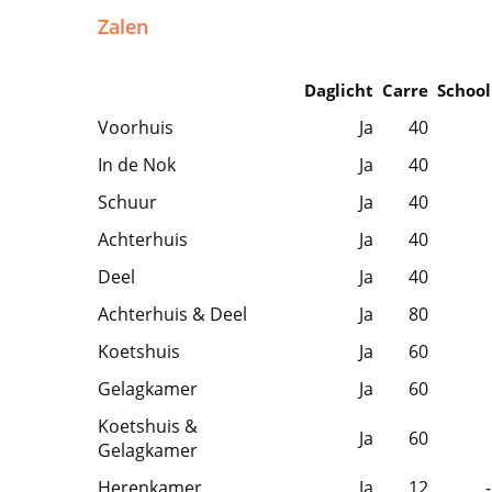
Zalen
Daglicht
Carre
School
Voorhuis
Ja
40
In de Nok
Ja
40
Schuur
Ja
40
Achterhuis
Ja
40
Deel
Ja
40
Achterhuis & Deel
Ja
80
Koetshuis
Ja
60
Gelagkamer
Ja
60
Koetshuis &
Ja
60
Gelagkamer
Herenkamer
Ja
12
-