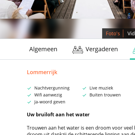
Foto's
Vi
Algemeen
Vergaderen
Lommerrijk
Nachtvergunning
Live muziek
Wifi aanwezig
Buiten trouwen
Ja-woord geven
Uw bruiloft aan het water
Trouwen aan het water is een droom voor veel 
droom uit dankzij de schitterende ligging aan d