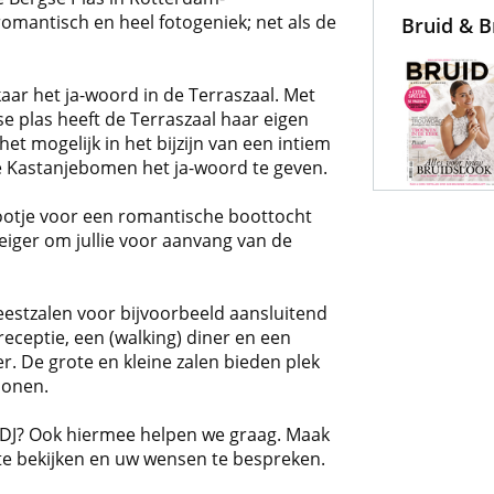
 romantisch en heel fotogeniek; net als de
Bruid & 
kaar het ja-woord in de Terraszaal. Met
se plas heeft de Terraszaal haar eigen
et mogelijk in het bijzijn van een intiem
 Kastanjebomen het ja-woord te geven.
ksbootje voor een romantische boottocht
teiger om jullie voor aanvang van de
feestzalen voor bijvoorbeeld aansluitend
receptie, een (walking) diner en een
eer. De grote en kleine zalen bieden plek
sonen.
f DJ? Ook hiermee helpen we graag. Maak
 te bekijken en uw wensen te bespreken.