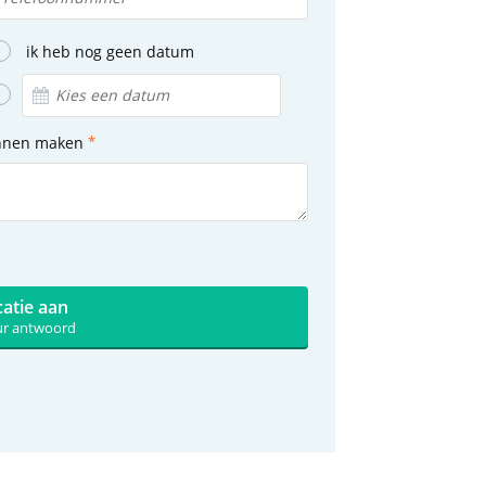
ik heb nog geen datum
unnen maken
catie aan
uur antwoord