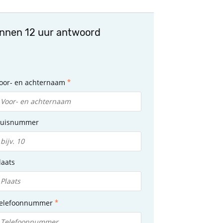
innen 12 uur antwoord
oor- en achternaam
uisnummer
laats
elefoonnummer