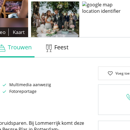
deo
Kaart
Trouwen
Feest
Voeg toe
Multimedia aanwezig
Fotoreportage
bruidsparen. Bij Lommerrijk komt deze
e Bergse Plas in Rotterdam-