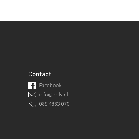
Contact
Facebook
info@dnls.nl
085 4883 070