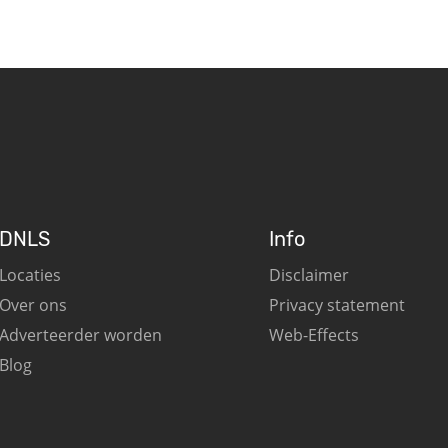
DNLS
Info
Locaties
Disclaimer
Over ons
Privacy statement
Adverteerder worden
Web-Effects
Blog