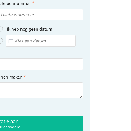
elefoonnummer
ik heb nog geen datum
unnen maken
catie aan
uur antwoord