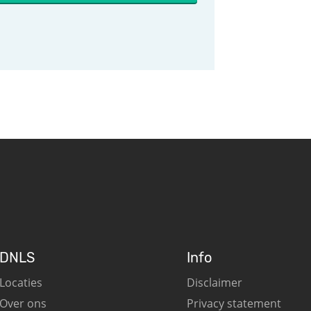
DNLS
Info
Locaties
Disclaimer
Over ons
Privacy statement