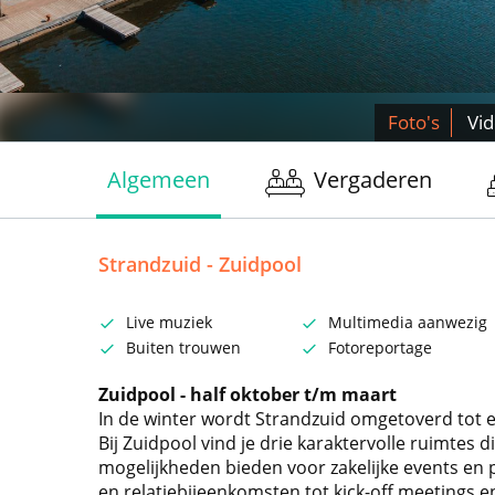
Foto's
Vi
Algemeen
Vergaderen
Strandzuid - Zuidpool
Live muziek
Multimedia aanwezig
Buiten trouwen
Fotoreportage
Zuidpool - half oktober t/m maart
In de winter wordt Strandzuid omgetoverd tot 
Bij Zuidpool vind je drie karaktervolle ruimtes d
mogelijkheden bieden voor zakelijke events en p
en relatiebijeenkomsten tot kick-off meetings en