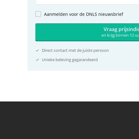
Aanmelden voor de DNLS nieuwsbrief
Vraag prijsindi
en krijg binnen 12 
Direct contact met de juiste persoon
Unieke beleving gegarandeerd