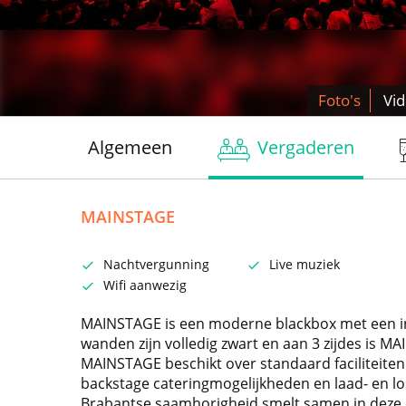
Foto's
Vi
Algemeen
Vergaderen
MAINSTAGE
Nachtvergunning
Live muziek
Wifi aanwezig
MAINSTAGE is een moderne blackbox met een ind
wanden zijn volledig zwart en aan 3 zijdes is M
MAINSTAGE beschikt over standaard faciliteite
backstage cateringmogelijkheden en laad- en lo
Brabantse saamhorigheid smelt samen in deze 