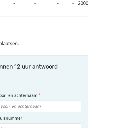
-
-
-
-
2000
plaatsen.
innen 12 uur antwoord
oor- en achternaam
uisnummer