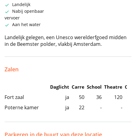
Landelijk
Nabij openbaar
vervoer
Aan het water
Landelijk gelegen, een Unesco werelderfgoed midden
in de Beemster polder, vlakbij Amsterdam.
Zalen
Daglicht
Carre
School
Theatre
Caba
Fort zaal
ja
50
36
120
Poterne kamer
ja
22
-
-
Parkeren in de buurt van deze locatie