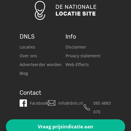
DNLS
Info
Locaties
Disclaimer
Over ons
Privacy statement
Adverteerder worden
Web-Effects
Blog
Contact
Facebook
info@dnls.nl
085 4883
070
Vraag prijsindicatie aan