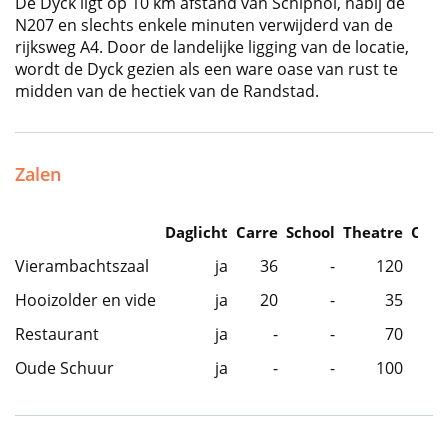
De Dyck ligt op 10 km afstand van Schiphol, nabij de
N207 en slechts enkele minuten verwijderd van de
rijksweg A4. Door de landelijke ligging van de locatie,
wordt de Dyck gezien als een ware oase van rust te
midden van de hectiek van de Randstad.
Zalen
Daglicht
Carre
School
Theatre
Caba
Vierambachtszaal
ja
36
-
120
Hooizolder en vide
ja
20
-
35
Restaurant
ja
-
-
70
Oude Schuur
ja
-
-
100