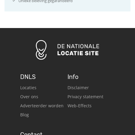
Unieke beleving gegarandeerd
DNLS
Info
Locaties
Disclaimer
Over ons
Privacy statement
Adverteerder worden
Web-Effects
Blog
Contact