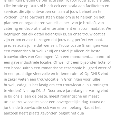
Groningen bieden de perfecte setting voor jouw speciale dag.
Elke locatie op DNLS.nl biedt ook een scala aan faciliteiten en
services die zijn ontworpen om aan al jouw behoeften te
voldoen. Onze partners staan klaar om je te helpen bij het
plannen en organiseren van elk aspect van je bruiloft, van
catering en decoratie tot entertainment en accommodatie. We
begrijpen dat elk detail belangrijk is, en onze trouwlocaties
zijn er om ervoor te zorgen dat jouw dag perfect verloopt,
precies zoals jullie dat wensen. Trouwlocatie Groningen voor
een romantisch huwelijk? Bij ons vind je alleen de beste
trouwlocaties van Groningen. Van een monumentaal pand tot
een gave industriële locatie. Of wellicht een bijzonder hotel of
een boot? Buiten een romantische ceremonie bij goed weer of
in een prachtige sfeervolle en intieme ruimte? Op DNLS vind
je zeker weten een trouwlocatie in Groningen voor jullie
huwelijksdag. Is het lastig om een trouwlocatie in Groningen
te vinden? Niet op DNLS! Door onze jarenlange ervaring vind
je bij ons alleen de beste, meest romantische en meest
unieke trouwlocaties voor een onvergetelijke dag. Naast de
jurk is de trouwlocatie ook van enorm belang. Nadat het
aanzoek heeft plaats gevonden begint het qua