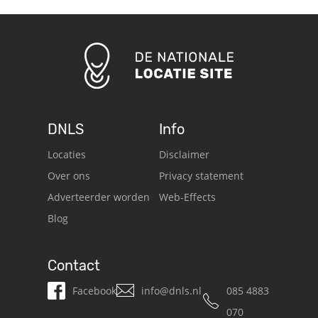
DNLS
Info
Locaties
Disclaimer
Over ons
Privacy statement
Adverteerder worden
Web-Effects
Blog
Contact
Facebook
info@dnls.nl
085 4883
070