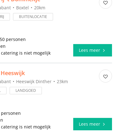
abant
Boxtel
20km
IJ
BUITENLOCATIE
650 personen
len
Lees meer
 catering is niet mogelijk
 Heeswijk
abant
Heeswijk Dinther
23km
L
LANDGOED
0 personen
en
Lees meer
 catering is niet mogelijk