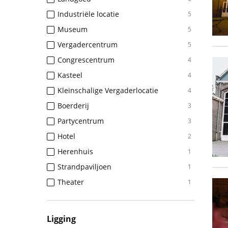
Industriële locatie
5
Museum
5
Vergadercentrum
5
Congrescentrum
4
Kasteel
4
Kleinschalige Vergaderlocatie
4
Boerderij
3
Partycentrum
3
Hotel
2
Herenhuis
1
Strandpaviljoen
1
Theater
1
Ligging