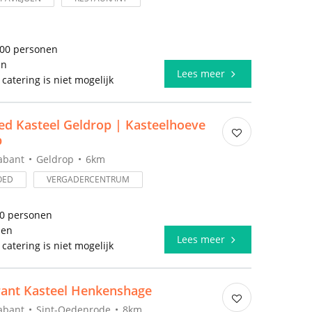
000 personen
en
Lees meer
 catering is niet mogelijk
d Kasteel Geldrop | Kasteelhoeve
p
abant
Geldrop
6km
OED
VERGADERCENTRUM
50 personen
len
Lees meer
 catering is niet mogelijk
rant Kasteel Henkenshage
abant
Sint-Oedenrode
8km