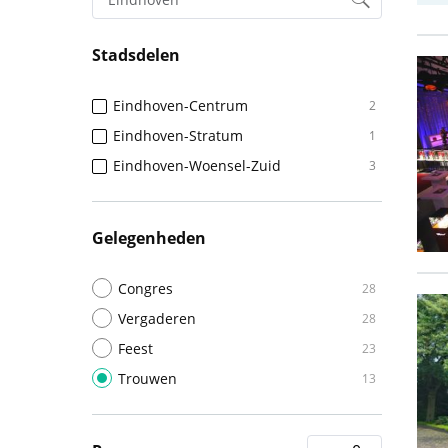
Stadsdelen
Eindhoven-Centrum
2
Eindhoven-Stratum
1
Eindhoven-Woensel-Zuid
3
Gelegenheden
Congres
28
Vergaderen
28
Feest
23
Trouwen
13