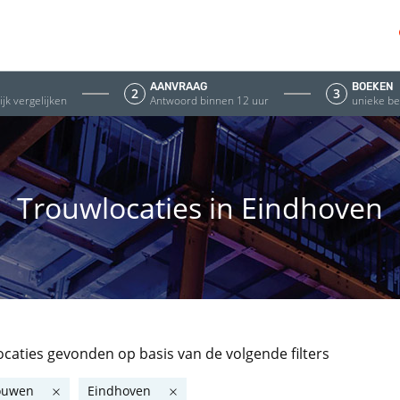
AANVRAAG
BOEKEN
2
3
jk vergelijken
Antwoord binnen 12 uur
unieke be
Trouwlocaties in Eindhoven
locaties gevonden
op basis van de volgende filters
ouwen
Eindhoven