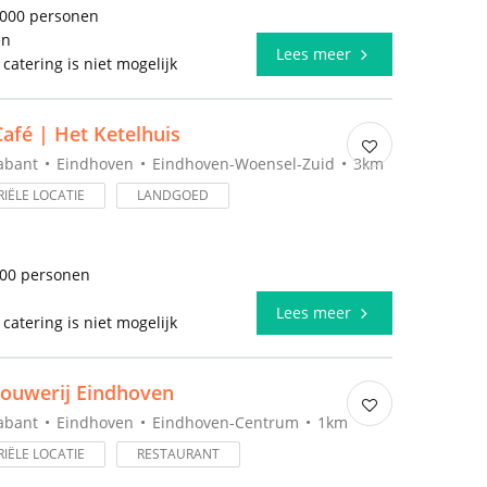
1000 personen
en
Lees meer
 catering is niet mogelijk
afé | Het Ketelhuis
abant
Eindhoven
Eindhoven-Woensel-Zuid
3km
IËLE LOCATIE
LANDGOED
100 personen
l
Lees meer
 catering is niet mogelijk
ouwerij Eindhoven
abant
Eindhoven
Eindhoven-Centrum
1km
IËLE LOCATIE
RESTAURANT