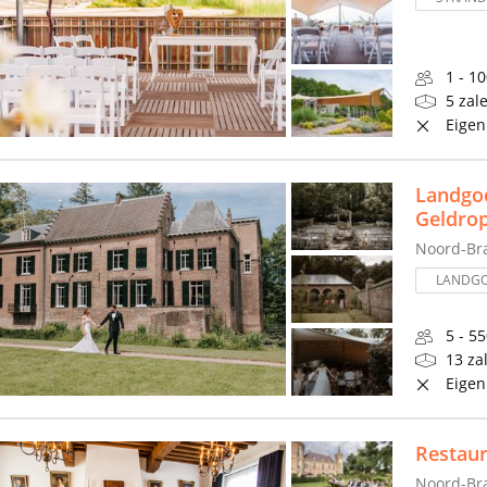
1 - 1
5 zal
Eigen
Landgoe
Geldro
Noord-Br
LANDG
5 - 5
13 za
Eigen
Restau
Noord-Br