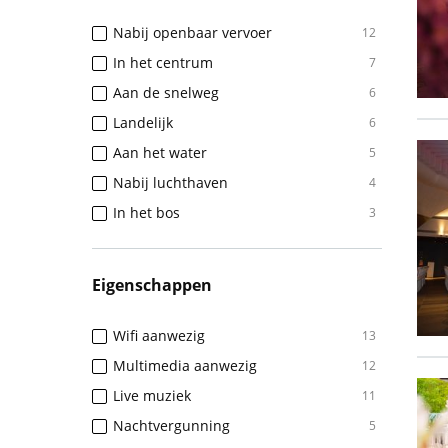
Nabij openbaar vervoer
12
In het centrum
7
Aan de snelweg
6
Landelijk
6
Aan het water
5
Nabij luchthaven
4
In het bos
3
Eigenschappen
Wifi aanwezig
13
Multimedia aanwezig
12
Live muziek
11
Nachtvergunning
5