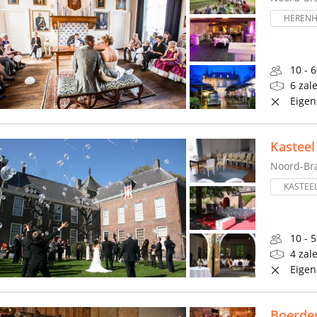
HERENH
10 - 
6 zal
Eigen
Kasteel
Noord-Br
KASTEE
10 - 
4 zal
Eigen
Boerder