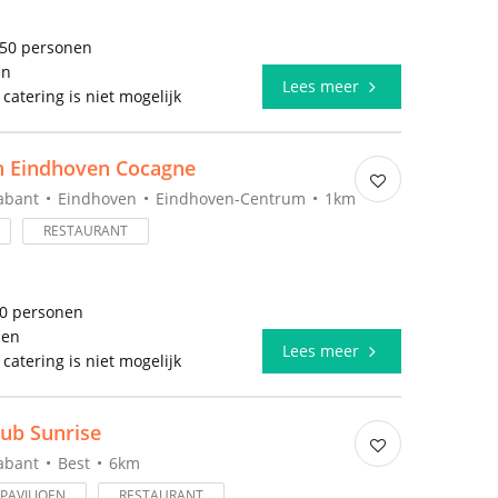
350 personen
en
Lees meer
 catering is niet mogelijk
n Eindhoven Cocagne
abant
Eindhoven
Eindhoven-Centrum
1km
RESTAURANT
00 personen
len
Lees meer
 catering is niet mogelijk
ub Sunrise
abant
Best
6km
PAVILJOEN
RESTAURANT