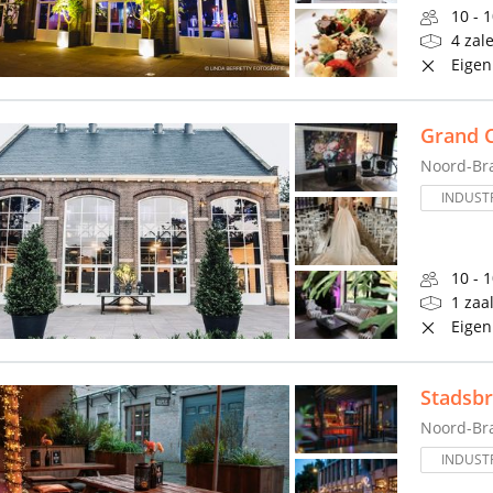
10 - 
4 zal
Eigen
Grand C
Noord-Br
INDUSTR
10 - 
1 zaa
Eigen
Stadsbr
Noord-Br
INDUSTR