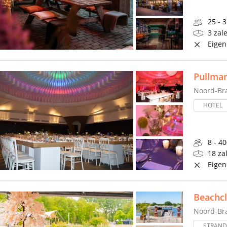
25 - 
3 zal
Eigen
Pullma
Noord-Br
HOTEL
8 - 4
18 za
Eigen
Beachcl
Noord-Br
STRAND