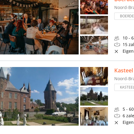
Noord-Br
BOERDER
10 - 
15 za
Eigen
Kasteel
Noord-Br
KASTEE
5 - 6
6 zal
Eigen