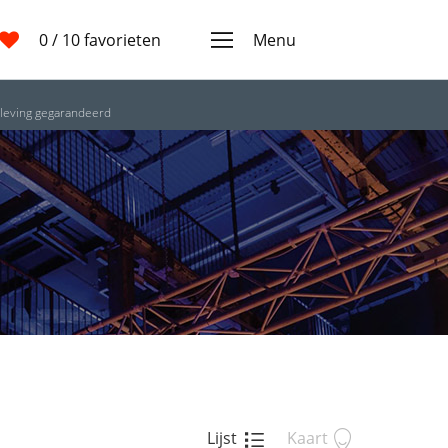
0
/ 10 favorieten
Menu
leving gegarandeerd
Lijst
Kaart