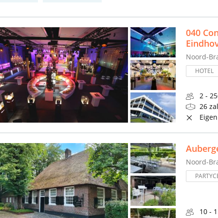
040 Con
Eindho
Noord-Br
HOTEL
2 - 2
26 za
Eigen
Auberg
Noord-Br
PARTYC
10 - 