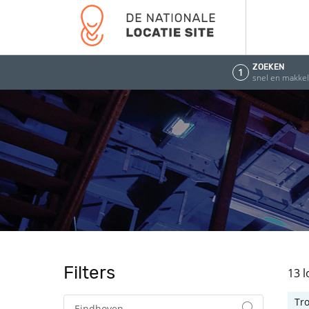
ZOEKEN
1
snel en makkeli
Filters
13 
Tr