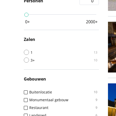
Personen
0+
2000+
Zalen
1
13
3+
10
Gebouwen
Buitenlocatie
10
Monumentaal gebouw
9
Restaurant
9
Landgoed
6