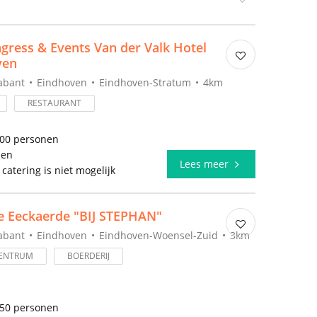
gress & Events Van der Valk Hotel
ven
abant
Eindhoven
Eindhoven-Stratum
4km
RESTAURANT
500 personen
len
Lees meer
 catering is niet mogelijk
e Eeckaerde "BIJ STEPHAN"
abant
Eindhoven
Eindhoven-Woensel-Zuid
3km
ENTRUM
BOERDERIJ
150 personen