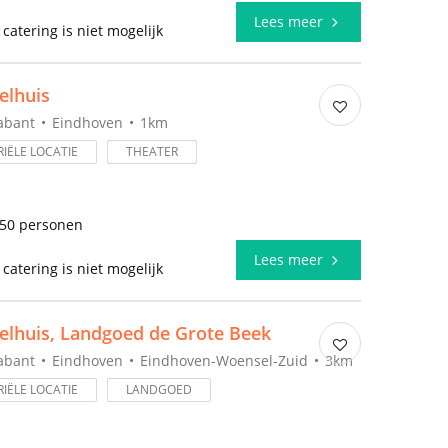
l
Lees meer
 catering is niet mogelijk
elhuis
abant
Eindhoven
1km
IËLE LOCATIE
THEATER
250 personen
l
Lees meer
 catering is niet mogelijk
elhuis, Landgoed de Grote Beek
abant
Eindhoven
Eindhoven-Woensel-Zuid
3km
IËLE LOCATIE
LANDGOED