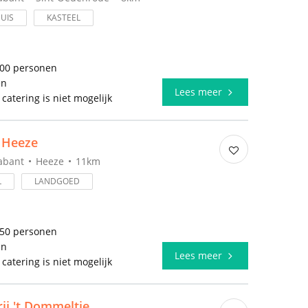
UIS
KASTEEL
600 personen
en
Lees meer
 catering is niet mogelijk
 Heeze
abant
Heeze
11km
L
LANDGOED
550 personen
en
Lees meer
 catering is niet mogelijk
ij 't Dommeltje