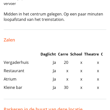
vervoer
Midden in het centrum gelegen. Op een paar minuten
loopafstand van het treinstation.
Zalen
Daglicht
Carre
School
Theatre
Caba
Vergaderhuis
Ja
20
x
x
Restaurant
Ja
x
x
x
Atrium
Ja
x
x
x
Kleine bar
Ja
30
x
x
Parkeren in de buurt van deze locatie