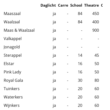
Daglicht
Carre
School
Theatre
Caba
Maaszaal
ja
-
84
450
Waalzaal
ja
-
84
400
Maas & Waalzaal
ja
-
-
900
Valkappel
ja
-
-
-
Jonagold
ja
-
-
-
Sterappel
ja
-
14
45
Elstar
ja
-
16
50
Pink Lady
ja
-
16
50
Royal Gala
ja
-
30
80
Tuinkers
ja
-
20
60
Waterkers
ja
-
20
60
Wijnkers
ja
-
20
60