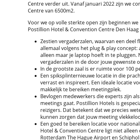
Centre verder uit. Vanaf januari 2022 zijn we c
Centre van 6500m2.
Voor we op volle sterkte open zijn beginnen we 
Postillion Hotel & Convention Centre Den Haag 
Zestien vergaderzalen, waarvan een deel fl
allemaal volgens het plug & play concept: a
alleen maar je laptop hoeft in te pluggen.
vergaderzalen in de door jouw gewenste ops
In de grootste zaal is er ruimte voor 100 
Een spiksplinternieuwe locatie in die prac
verrast en inspireert. Een ideale locatie v
makkelijk te bereiken meetingplek.
Bevlogen medewerkers die experts zijn als 
meetings gaat. Postillion Hotels is gespecia
reizigers. Dat betekent dat we precies wet
kunnen zorgen dat jouw meeting vlekkeloo
Een goed te bereiken locatie voor nationale
Hotel & Convention Centre ligt niet alleen 
Rotterdam The Hague Airport en Schiphol 