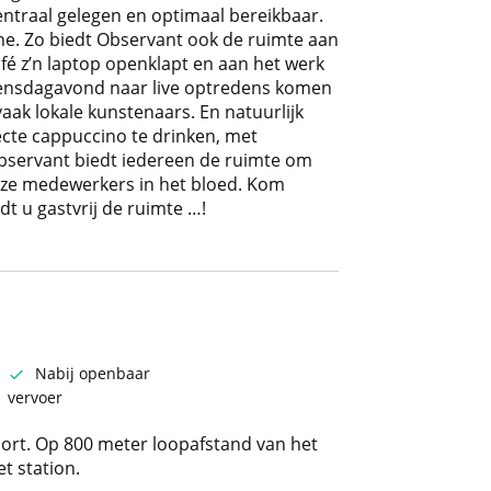
Centraal gelegen en optimaal bereikbaar.
ne. Zo biedt Observant ook de ruimte aan
fé z’n laptop openklapt en aan het werk
oensdagavond naar live optredens komen
vaak lokale kunstenaars. En natuurlijk
ecte cappuccino te drinken, met
Observant biedt iedereen de ruimte om
al onze medewerkers in het bloed. Kom
t u gastvrij de ruimte …!
Nabij openbaar
vervoer
ort. Op 800 meter loopafstand van het
t station.