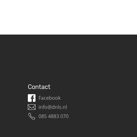
Contact
Facebook
info@dnls.nl
085 4883 070