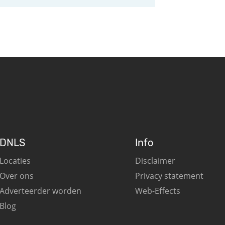
DNLS
Info
Locaties
Disclaimer
Over ons
Privacy statement
Adverteerder worden
Web-Effects
Blog