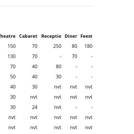
Theatre
Cabaret
Receptie
Diner
Feest
150
70
250
80
180
130
70
-
70
-
70
40
80
-
-
50
40
30
-
-
40
30
nvt
nvt
nvt
30
nvt
nvt
nvt
nvt
30
24
nvt
-
-
nvt
nvt
nvt
nvt
nvt
nvt
nvt
nvt
nvt
nvt