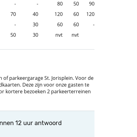
-
-
80
50
90
70
40
120
60
120
-
30
60
60
-
50
30
nvt
nvt
 of parkeergarage St. Jorisplein. Voor de
dkaarten. Deze zijn voor onze gasten te
voor kortere bezoeken 2 parkeerterreinen
innen 12 uur antwoord