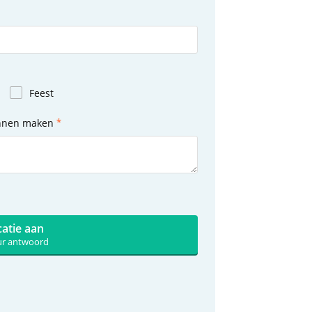
Feest
unnen maken
catie aan
uur antwoord