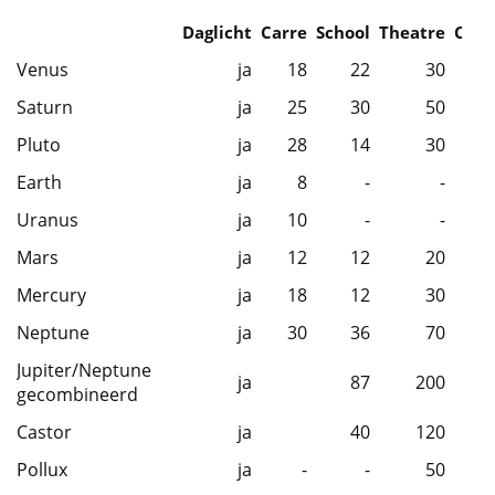
Daglicht
Carre
School
Theatre
Caba
Venus
ja
18
22
30
Saturn
ja
25
30
50
Pluto
ja
28
14
30
Earth
ja
8
-
-
Uranus
ja
10
-
-
Mars
ja
12
12
20
Mercury
ja
18
12
30
Neptune
ja
30
36
70
Jupiter/Neptune
ja
87
200
gecombineerd
Castor
ja
40
120
Pollux
ja
-
-
50