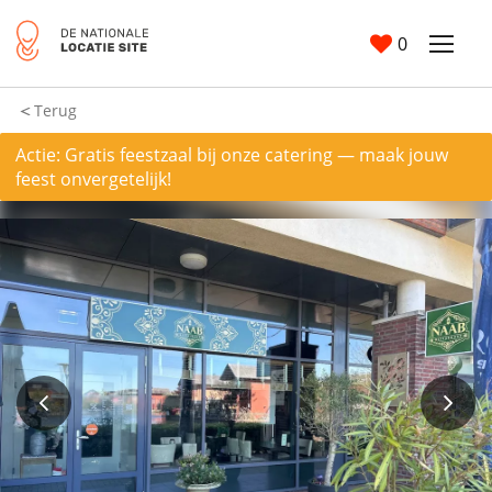
0
Terug
Actie: Gratis feestzaal bij onze catering — maak jouw
feest onvergetelijk!