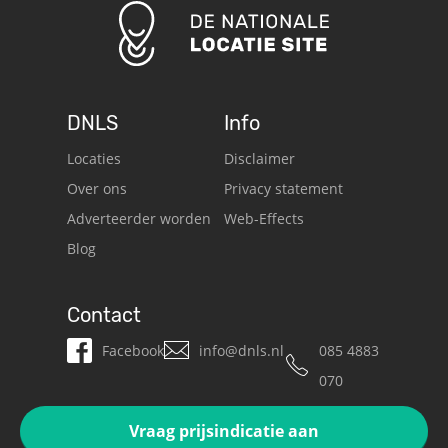
DNLS
Info
Locaties
Disclaimer
Over ons
Privacy statement
Adverteerder worden
Web-Effects
Blog
Contact
Facebook
info@dnls.nl
085 4883
070
Vraag prijsindicatie aan