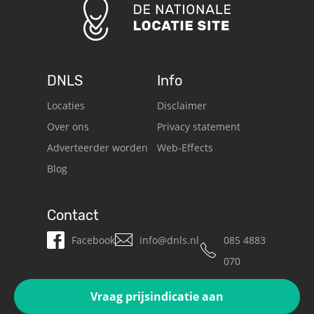
DNLS
Info
Locaties
Disclaimer
Over ons
Privacy statement
Adverteerder worden
Web-Effects
Blog
Contact
Facebook
info@dnls.nl
085 4883
070
Vraag prijsindicatie aan