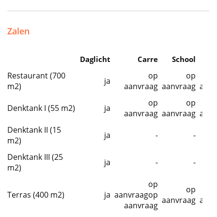
Zalen
Daglicht
Carre
School
The
Restaurant (700
op
op
ja
m2)
aanvraag
aanvraag
aanv
op
op
Denktank I (55 m2)
ja
aanvraag
aanvraag
aanv
Denktank II (15
ja
-
-
m2)
Denktank III (25
ja
-
-
m2)
op
op
Terras (400 m2)
ja
aanvraagop
aanvraag
aanv
aanvraag