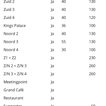
Zuid 2
Ja
40
130
Zuid 3
Ja
40
130
Zuid 4
Ja
40
120
Kings Palace
Ja
36
100
Noord 2
Ja
40
130
Noord 3
Ja
55
130
Noord 4
Ja
30
100
Z1 + Z2
Ja
230
Z/N 2 + Z/N 3
Ja
260
Z/N 3 + Z/N 4
Ja
260
Meetingpoint
Ja
Grand Café
Ja
Restaurant
Ja