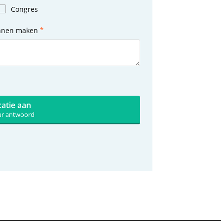
Congres
unnen maken
catie aan
uur antwoord