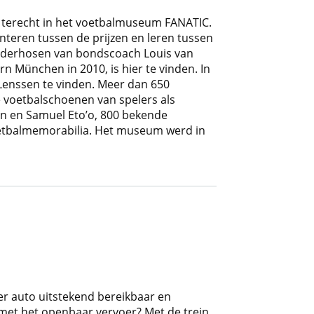
je terecht in het voetbalmuseum FANATIC.
teren tussen de prijzen en leren tussen
Lederhosen van bondscoach Louis van
rn München in 2010, is hier te vinden. In
Lenssen te vinden. Meer dan 650
le voetbalschoenen van spelers als
n en Samuel Eto’o, 800 bekende
etbalmemorabilia. Het museum werd in
er auto uitstekend bereikbaar en
 met het openbaar vervoer? Met de trein