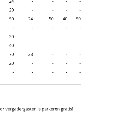
24
-
-
-
-
20
-
-
-
-
50
24
50
40
50
-
-
-
-
-
20
-
-
-
-
40
-
-
-
-
70
28
-
-
-
20
-
-
-
-
-
-
-
-
-
or vergadergasten is parkeren gratis!