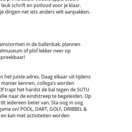
 leuk schrift en potlood voor je klaar.
e dingen net iets anders wilt aanpakken.
rainstormen in de ballenbak, plannen
almuseum of plof lekker neer op
espreekbaar!
 het juiste adres. Daag elkaar uit tijdens
e manier kennen, collega’s worden
Of trapt het hardst de bal tegen de SUTU
lie naar de eindstreep te begeleiden. Op
rdt iedereen beter van. Sta oog in oog
t’s game on! POOL, DART, GOLF, DRIBBEL &
r en kan met activiteiten worden