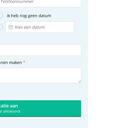
ik heb nog geen datum
unnen maken
catie aan
uur antwoord