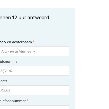
innen 12 uur antwoord
oor- en achternaam
uisnummer
laats
elefoonnummer