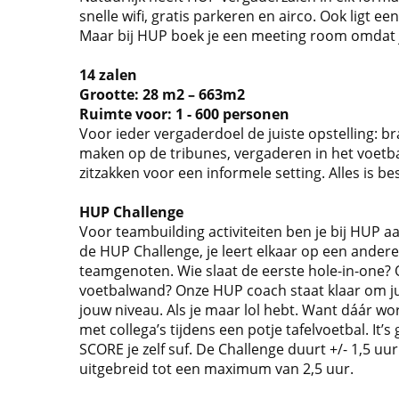
snelle wifi, gratis parkeren en airco. Ook ligt een
Maar bij HUP boek je een meeting room omdat j
14 zalen
Grootte: 28 m2 – 663m2
Ruimte voor: 1 - 600 personen
Voor ieder vergaderdoel de juiste opstelling: b
maken op de tribunes, vergaderen in het voetb
zitzakken voor een informele setting. Alles is b
HUP Challenge
Voor teambuilding activiteiten ben je bij HUP aan
de HUP Challenge, je leert elkaar op een ander
teamgenoten. Wie slaat de eerste hole-in-one? 
voetbalwand? Onze HUP coach staat klaar om jul
jouw niveau. Als je maar lol hebt. Want dáár wo
met collega’s tijdens een potje tafelvoetbal. I
SCORE je zelf suf. De Challenge duurt +/- 1,5 uu
uitgebreid tot een maximum van 2,5 uur.