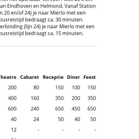
s van Eindhoven en Helmond. Vanaf Station
n 20 en/of 24) je naar Mierlo met een
 busreistijd bedraagt ca. 30 minuten.
binding (lijn 24) je naar Mierlo met een
 busreistijd bedraagt ca. 15 minuten.
Theatre
Cabaret
Receptie
Diner
Feest
200
80
150
100
150
400
160
350
200
350
600
240
650
450
650
40
24
50
40
50
12
-
-
-
-