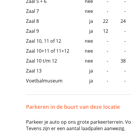
Zaal 5 + 6
nee
-
-
Zaal 7
nee
-
-
Zaal 8
ja
22
24
Zaal 9
ja
12
-
Zaal 10, 11 of 12
nee
-
-
Zaal 10+11 of 11+12
nee
-
-
Zaal 10 t/m 12
nee
-
38
Zaal 13
ja
-
-
Voetbalmuseum
ja
-
-
Parkeren in de buurt van deze locatie
Parkeer je auto op ons grote parkeerterrein. Vo
Tevens zijn er een aantal laadpalen aanwezig.