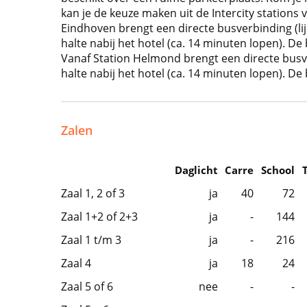
kan je de keuze maken uit de Intercity station
Eindhoven brengt een directe busverbinding (lij
halte nabij het hotel (ca. 14 minuten lopen). De
Vanaf Station Helmond brengt een directe busver
halte nabij het hotel (ca. 14 minuten lopen). De
Zalen
Daglicht
Carre
School
Zaal 1, 2 of 3
ja
40
72
Zaal 1+2 of 2+3
ja
-
144
Zaal 1 t/m 3
ja
-
216
Zaal 4
ja
18
24
Zaal 5 of 6
nee
-
-