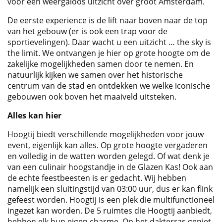
voor een weergaloos uitzicht over groot Amsterdam.
De eerste experience is de lift naar boven naar de top
van het gebouw (er is ook een trap voor de
sportievelingen). Daar wacht u een uitzicht … the sky is
the limit. We ontvangen je hier op grote hoogte om de
zakelijke mogelijkheden samen door te nemen. En
natuurlijk kijken we samen over het historische
centrum van de stad en ontdekken we welke iconische
gebouwen ook boven het maaiveld uitsteken.
Alles kan hier
Hoogtij biedt verschillende mogelijkheden voor jouw
event, eigenlijk kan alles. Op grote hoogte vergaderen
en volledig in de watten worden gelegd. Of wat denk je
van een culinair hoogstandje in de Glazen Kas! Ook aan
de echte feestbeesten is er gedacht. Wij hebben
namelijk een sluitingstijd van 03:00 uur, dus er kan flink
gefeest worden. Hoogtij is een plek die multifunctioneel
ingezet kan worden. De 5 ruimtes die Hoogtij aanbiedt,
hebben elk hun eigen charme. Op het dakterras geniet