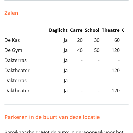
Zalen
Daglicht
Carre
School
Theatre
Caba
De Kas
Ja
20
30
60
De Gym
Ja
40
50
120
Dakterras
Ja
-
-
-
Daktheater
Ja
-
-
120
Dakterras
Ja
-
-
-
Daktheater
Ja
-
-
120
Parkeren in de buurt van deze locatie
Bereikbaarheid: Met de auto: In de woonwijk voor het