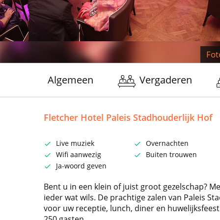
Fot
Algemeen
Vergaderen
Fletcher Hotel Paleis Stadhouderlijk Hof
Live muziek
Overnachten
Wifi aanwezig
Buiten trouwen
Ja-woord geven
Bent u in een klein of juist groot gezelschap? Me
ieder wat wils. De prachtige zalen van Paleis St
voor uw receptie, lunch, diner en huwelijksfee
250 gasten.