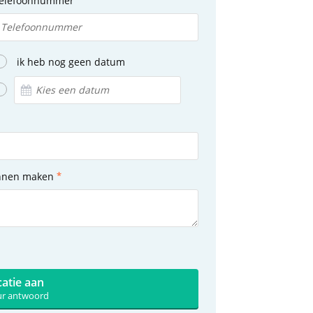
elefoonnummer
ik heb nog geen datum
unnen maken
catie aan
uur antwoord