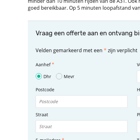
minder dan 10 minuten rijden van de A31. Ook m
goed bereikbaar. Op 5 minuten loopafstand van 
Vraag een offerte aan en ontvang b
Velden gemarkeerd met een
*
zijn verplicht
Aanhef
V
Dhr
Mevr
Postcode
H
Straat
P