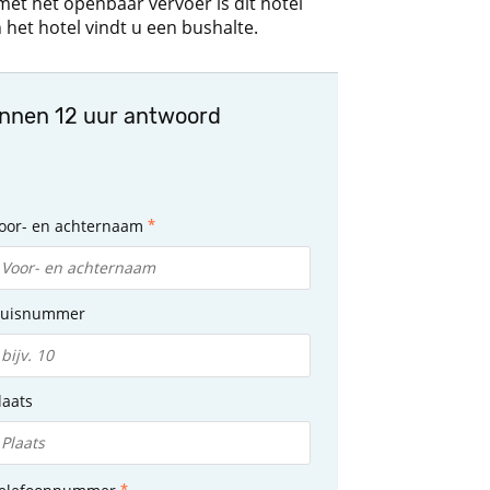
et het openbaar vervoer is dit hotel
het hotel vindt u een bushalte.
innen 12 uur antwoord
oor- en achternaam
uisnummer
laats