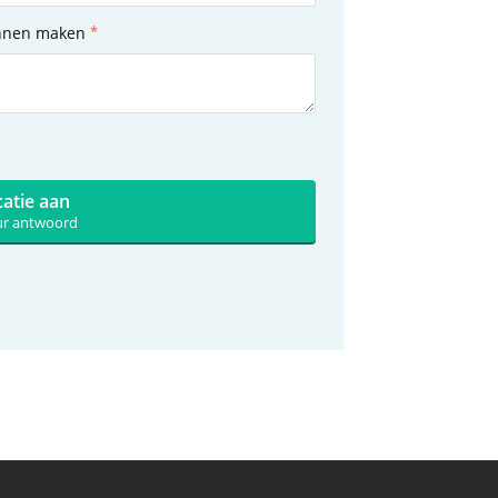
unnen maken
catie aan
uur antwoord