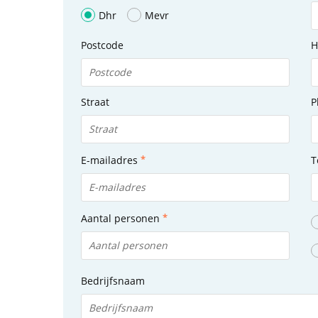
Dhr
Mevr
Postcode
H
Straat
P
E-mailadres
T
Aantal personen
Bedrijfsnaam