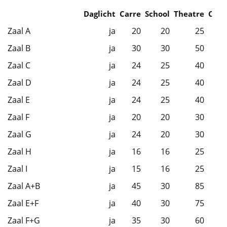
Daglicht
Carre
School
Theatre
Caba
Zaal A
ja
20
20
25
Zaal B
ja
30
30
50
Zaal C
ja
24
25
40
Zaal D
ja
24
25
40
Zaal E
ja
24
25
40
Zaal F
ja
20
20
30
Zaal G
ja
24
20
30
Zaal H
ja
16
16
25
Zaal I
ja
15
16
25
Zaal A+B
ja
45
30
85
Zaal E+F
ja
40
30
75
Zaal F+G
ja
35
30
60