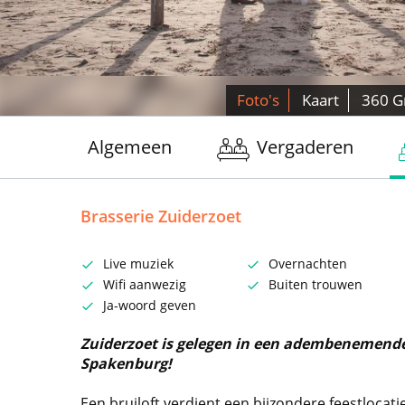
Foto's
Kaart
360 G
Algemeen
Vergaderen
Brasserie Zuiderzoet
Live muziek
Overnachten
Wifi aanwezig
Buiten trouwen
Ja-woord geven
Zuiderzoet is gelegen in een adembenemende 
Spakenburg!
Een bruiloft verdient een bijzondere feestlocatie