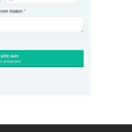
unnen maken
catie aan
uur antwoord