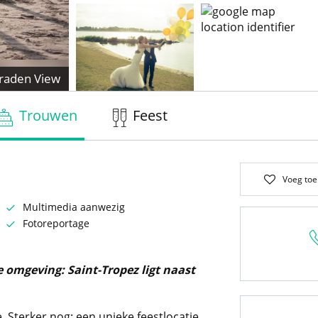
raden View
Trouwen
Feest
Voeg toe
Multimedia aanwezig
Fotoreportage
omgeving: Saint-Tropez ligt naast
. Sterker nog: een unieke feestlocatie.