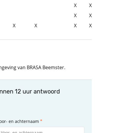
X
X
X
X
X
X
X
X
omgeving van BRASA Beemster.
innen 12 uur antwoord
oor- en achternaam