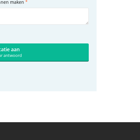
unnen maken
catie aan
uur antwoord