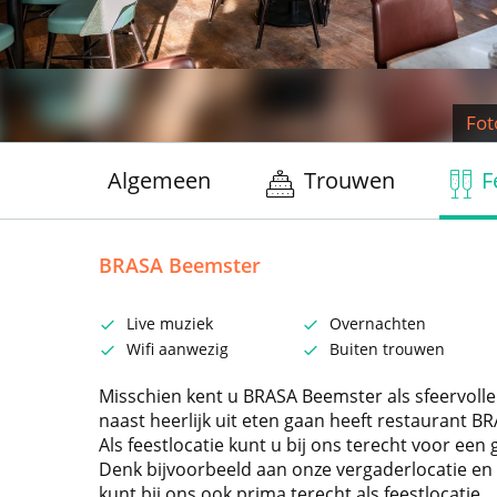
Fot
Algemeen
Trouwen
F
BRASA Beemster
Live muziek
Overnachten
Wifi aanwezig
Buiten trouwen
Misschien kent u BRASA Beemster als sfeervolle 
naast heerlijk uit eten gaan heeft restaurant 
Als feestlocatie kunt u bij ons terecht voor e
Denk bijvoorbeeld aan onze vergaderlocatie en o
kunt bij ons ook prima terecht als feestlocatie.