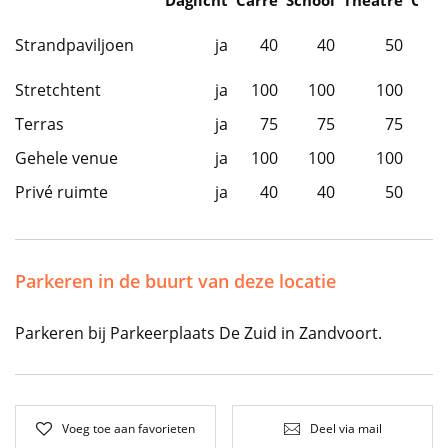
Daglicht
Carre
School
Theatre
Caba
Strandpaviljoen
ja
40
40
50
Stretchtent
ja
100
100
100
Terras
ja
75
75
75
Gehele venue
ja
100
100
100
Privé ruimte
ja
40
40
50
Parkeren in de buurt van deze locatie
Parkeren bij Parkeerplaats De Zuid in Zandvoort.
Voeg toe aan favorieten
Deel via mail