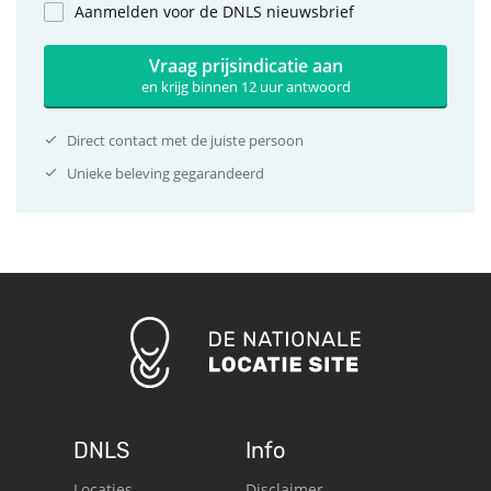
Aanmelden voor de DNLS nieuwsbrief
Vraag prijsindicatie aan
en krijg binnen 12 uur antwoord
Direct contact met de juiste persoon
Unieke beleving gegarandeerd
DNLS
Info
Locaties
Disclaimer