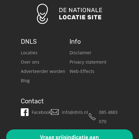
DNLS
Info
Locaties
Disclaimer
Over ons
Privacy statement
Adverteerder worden
Web-Effects
Blog
Contact
Facebook
info@dnls.nl
085 4883
070
Vraag prijsindicatie aan