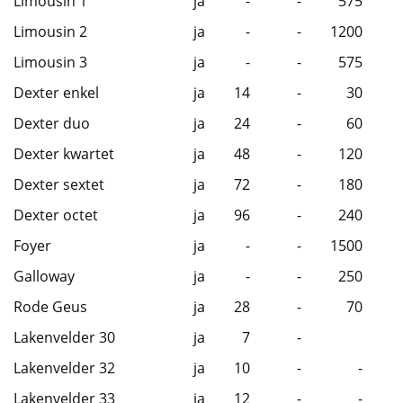
Limousin 1
ja
-
-
575
Limousin 2
ja
-
-
1200
Limousin 3
ja
-
-
575
Dexter enkel
ja
14
-
30
Dexter duo
ja
24
-
60
Dexter kwartet
ja
48
-
120
Dexter sextet
ja
72
-
180
Dexter octet
ja
96
-
240
Foyer
ja
-
-
1500
Galloway
ja
-
-
250
Rode Geus
ja
28
-
70
Lakenvelder 30
ja
7
-
Lakenvelder 32
ja
10
-
-
Lakenvelder 33
ja
12
-
-