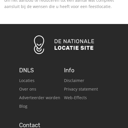
om het aanbod te reduceren tot een aantal wat compleet
aansluit bij de wensen die u heeft voor een feestlocatie.
DNLS
Info
Locaties
Disclaimer
Over ons
Privacy statement
Adverteerder worden
Web-Effects
Blog
Contact