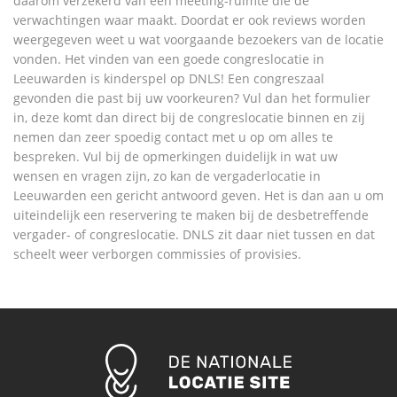
daarom verzekerd van een meeting-ruimte die de
verwachtingen waar maakt. Doordat er ook reviews worden
weergegeven weet u wat voorgaande bezoekers van de locatie
vonden. Het vinden van een goede congreslocatie in
Leeuwarden is kinderspel op DNLS! Een congreszaal
gevonden die past bij uw voorkeuren? Vul dan het formulier
in, deze komt dan direct bij de congreslocatie binnen en zij
nemen dan zeer spoedig contact met u op om alles te
bespreken. Vul bij de opmerkingen duidelijk in wat uw
wensen en vragen zijn, zo kan de vergaderlocatie in
Leeuwarden een gericht antwoord geven. Het is dan aan u om
uiteindelijk een reservering te maken bij de desbetreffende
vergader- of congreslocatie. DNLS zit daar niet tussen en dat
scheelt weer verborgen commissies of provisies.