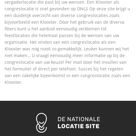
vergaderlocatie die past bij uw wensen. Een Klooster als
congreslocatie is snel gevonden op DNLS Op onze site krijgt u
een duidelijk overzicht van diverse congreslocaties zoals
bijvoorbeeld een Klooster. Door het gebruik van de diverse
filters kunt u het aanbod eenvoudig verkleinen tot
feestlocaties die helemaal passen bij de wensen van uw
organisatie. Het vinden van een congreslocatie als een
Klooster was nog nooit zo gemakkelijk. Leuker kunnen wij het
niet maken… U vraagt eenvoudig meer informatie op bij de
congreslocatie van uw keuze! Per mail door het invullen van
het formulier of direct per telefoon. Succes bij het regelen
van een zakelijke bijeenkomst in een congreslocatie zoals een
Klooster.